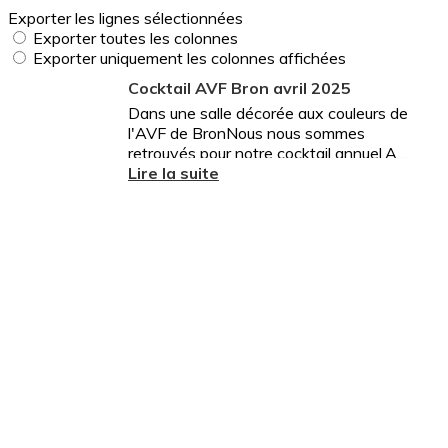
Exporter les lignes sélectionnées
Exporter toutes les colonnes
Exporter uniquement les colonnes affichées
Cocktail AVF Bron avril 2025
Dans une salle décorée aux couleurs de
l'AVF de BronNous nous sommes
retrouvés pour notre cocktail annuel.A
l’arrivée chacun a pu admirer les
Lire la suite
représentations miniatures de nos...