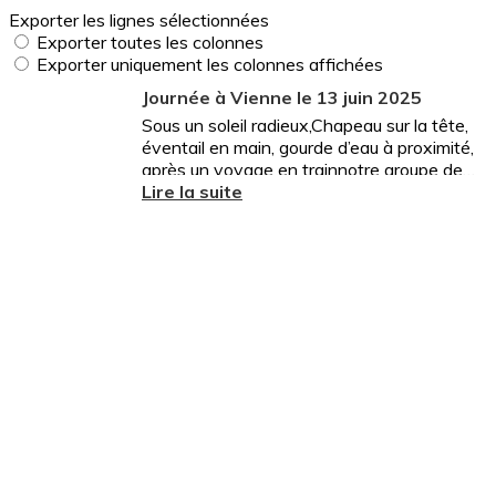
Exporter les lignes sélectionnées
Exporter toutes les colonnes
Exporter uniquement les colonnes affichées
Journée à Vienne le 13 juin 2025
Sous un soleil radieux,Chapeau sur la tête,
éventail en main, gourde d’eau à proximité,
après un voyage en trainnotre groupe de
25 personnes a rejoint Magalie, notre
Lire la suite
guide pour...