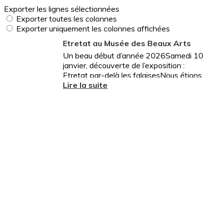
Exporter les lignes sélectionnées
Exporter toutes les colonnes
Exporter uniquement les colonnes affichées
Etretat au Musée des Beaux Arts
Un beau début d’année 2026Samedi 10
janvier, découverte de l’exposition :
Etretat par-delà les falaisesNous étions
25 adhérents à nous retrouver au Musée
Lire la suite
des Beaux - Arts pour...