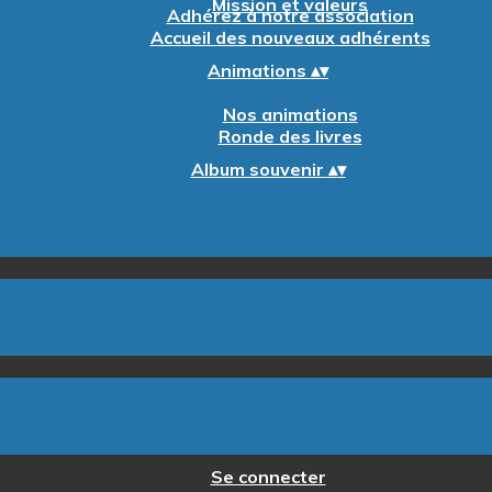
Mission et valeurs
Adhérez à notre association
Accueil des nouveaux adhérents
Animations
▴
▾
Nos animations
Ronde des livres
Album souvenir
▴
▾
Se connecter