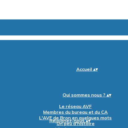
Accueil
▴
▾
Qui sommes nous ?
▴
▾
Le réseau AVF
Membres du bureau et du CA
L'AVF de Bron en quelques mots
Rejoignez-nous
▴
▾
Un peu d'histoire