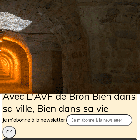
Exporter les lignes sélectionnées
Exporter toutes les colonnes
Exporter uniquement les colonnes affichées
Menu
?>
Images de la page d'accueil
Cliquez pour éditer
Texte, bouton et/ou inscription à la newsletter
Cliquez pour éditer
Avec L'AVF de Bron Bien dans
sa ville, Bien dans sa vie
Je m'abonne à la newsletter
OK